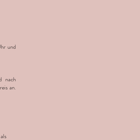
Uhr und
nd nach
reis an.
als