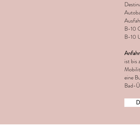
Destin
Autoba
Ausfah
B-10 G
B-10 U
Anfahr
ist bis
Mobili
eine B
Bad-Üb
D